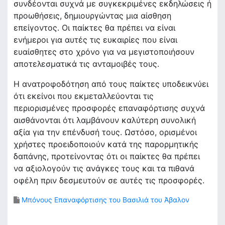
συνδέονται συχνά με συγκεκριμένες εκδηλώσεις ή
προωθήσεις, δημιουργώντας μια αίσθηση
επείγοντος. Οι παίκτες θα πρέπει να είναι
ενήμεροι για αυτές τις ευκαιρίες που είναι
ευαίσθητες στο χρόνο για να μεγιστοποιήσουν
αποτελεσματικά τις ανταμοιβές τους.
Η ανατροφοδότηση από τους παίκτες υποδεικνύει
ότι εκείνοι που εκμεταλλεύονται τις
περιορισμένες προσφορές επαναφόρτισης συχνά
αισθάνονται ότι λαμβάνουν καλύτερη συνολική
αξία για την επένδυσή τους. Ωστόσο, ορισμένοι
χρήστες προειδοποιούν κατά της παρορμητικής
δαπάνης, προτείνοντας ότι οι παίκτες θα πρέπει
να αξιολογούν τις ανάγκες τους και τα πιθανά
οφέλη πριν δεσμευτούν σε αυτές τις προσφορές.
Μπόνους Επαναφόρτισης του Βασιλιά του Άβαλον