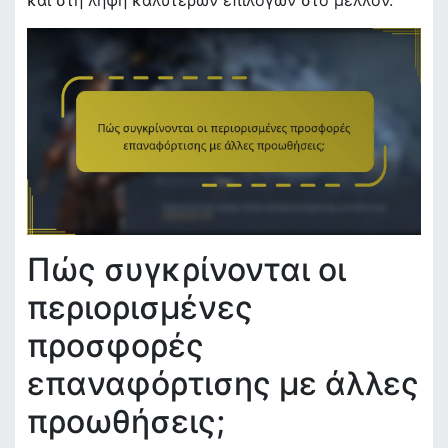
Πώς συγκρίνονται οι
περιορισμένες
προσφορές
επαναφόρτισης με άλλες
προωθήσεις;