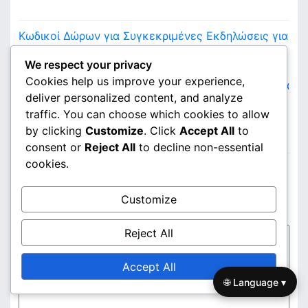
P
Κωδικοί Δώρων για Συγκεκριμένες Εκδηλώσεις για
o
τον King Of Avalon: Ορόσημα, Διαδικασία
We respect your privacy
Απαίτησης, Ανταμοιβές
s
Cookies help us improve your experience,
Κωδικοί Δώρων Κοινωνικών Μέσων Για τον Βασιλιά
deliver personalized content, and analyze
του Αβαλόνα: Πλατφόρμες, Στρατηγικές
t
traffic. You can choose which cookies to allow
Εμπλοκής, Ανταμοιβές
n
by clicking
Customize
. Click
Accept All
to
LEAVE A REPLY
consent or
Reject All
to decline non-essential
a
cookies.
Your email address will not be published.
Required
v
fields are marked
*
Customize
i
Comment
*
Reject All
g
a
Accept All
🌐 Language ▾
t