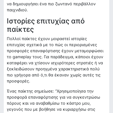
να δημιουργήσει ένα πιο ζωντανό περιβάλλον
παιχνιδιού.
Ιστορίες επιτυχίας από
παίκτες
Πολλοί παίκτες έχουν μοιραστεί ιστορίες
επιτυχίας σχετικά με το πώς οι περιορισμένες
προσφορές επαναφόρτισης έχουν μεταμορφώσει
το gameplay τους. Για παράδειγμα, κάποιοι έχουν
καταφέρει να χτίσουν ισχυρότερες στρατιές ή να
ξεκλειδώσουν προηγμένα χαρακτηριστικά πολύ
πιο γρήγορα από ό,τι θα έκαναν χωρίς αυτές τις
προσφορές.
Ένας παίκτης σημείωσε: “Χρησιμοποίησα την
προσφορά επαναφόρτισης για να συγκεντρώσω
πόρους και να αναβαθμίσω το κάστρο μου,
γεγονός που με βοήθησε να κυριαρχήσω στις