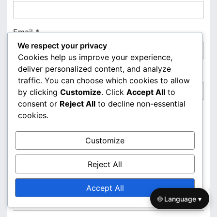
n
Email
*
We respect your privacy
Cookies help us improve your experience,
deliver personalized content, and analyze
Website
traffic. You can choose which cookies to allow
by clicking
Customize
. Click
Accept All
to
consent or
Reject All
to decline non-essential
cookies.
Save my name, email, and website in this browser
for the next time I comment.
Customize
Reject All
Accept All
🌐 Language ▾
Σύνδεσμοι