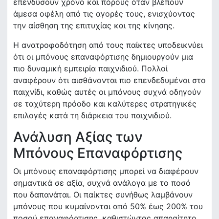
επενδύσουν χρόνο και πόρους όταν βλέπουν
άμεσα οφέλη από τις αγορές τους, ενισχύοντας
την αίσθηση της επιτυχίας και της κίνησης.
Η ανατροφοδότηση από τους παίκτες υποδεικνύει
ότι οι μπόνους επαναφόρτισης δημιουργούν μια
πιο δυναμική εμπειρία παιχνιδιού. Πολλοί
αναφέρουν ότι αισθάνονται πιο επενδεδυμένοι στο
παιχνίδι, καθώς αυτές οι μπόνους συχνά οδηγούν
σε ταχύτερη πρόοδο και καλύτερες στρατηγικές
επιλογές κατά τη διάρκεια του παιχνιδιού.
Ανάλυση Αξίας των
Μπόνους Επαναφόρτισης
Οι μπόνους επαναφόρτισης μπορεί να διαφέρουν
σημαντικά σε αξία, συχνά ανάλογα με το ποσό
που δαπανάται. Οι παίκτες συνήθως λαμβάνουν
μπόνους που κυμαίνονται από 50% έως 200% του
ποσού επαναφόρτισης, καθιστώντας απαραίτητο