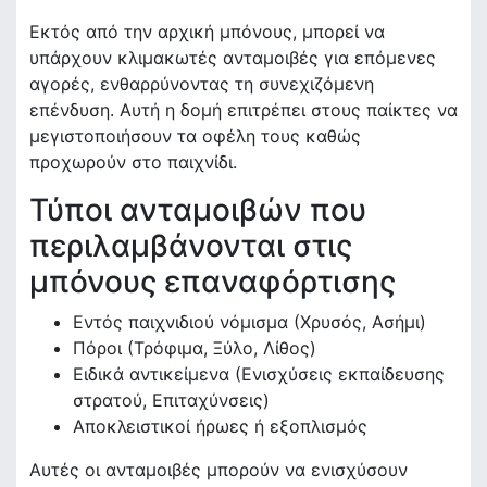
Εκτός από την αρχική μπόνους, μπορεί να
υπάρχουν κλιμακωτές ανταμοιβές για επόμενες
αγορές, ενθαρρύνοντας τη συνεχιζόμενη
επένδυση. Αυτή η δομή επιτρέπει στους παίκτες να
μεγιστοποιήσουν τα οφέλη τους καθώς
προχωρούν στο παιχνίδι.
Τύποι ανταμοιβών που
περιλαμβάνονται στις
μπόνους επαναφόρτισης
Εντός παιχνιδιού νόμισμα (Χρυσός, Ασήμι)
Πόροι (Τρόφιμα, Ξύλο, Λίθος)
Ειδικά αντικείμενα (Ενισχύσεις εκπαίδευσης
στρατού, Επιταχύνσεις)
Αποκλειστικοί ήρωες ή εξοπλισμός
Αυτές οι ανταμοιβές μπορούν να ενισχύσουν