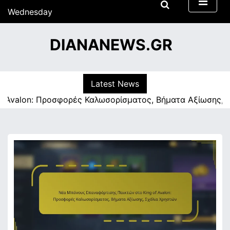
S
Wednesday
k
15/07/2026
i
13:29
DIANANEWS.GR
p
Wednesday
t
o
c
Latest News
o
: Προσφορές Καλωσορίσματος, Βήματα Αξίωσης, Σχόλια 
n
t
e
n
t