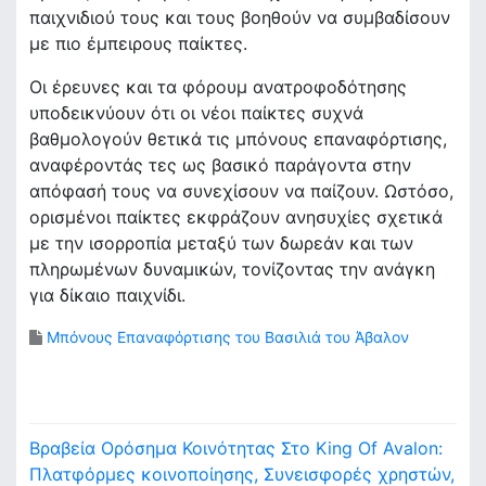
παιχνιδιού τους και τους βοηθούν να συμβαδίσουν
με πιο έμπειρους παίκτες.
Οι έρευνες και τα φόρουμ ανατροφοδότησης
υποδεικνύουν ότι οι νέοι παίκτες συχνά
βαθμολογούν θετικά τις μπόνους επαναφόρτισης,
αναφέροντάς τες ως βασικό παράγοντα στην
απόφασή τους να συνεχίσουν να παίζουν. Ωστόσο,
ορισμένοι παίκτες εκφράζουν ανησυχίες σχετικά
με την ισορροπία μεταξύ των δωρεάν και των
πληρωμένων δυναμικών, τονίζοντας την ανάγκη
για δίκαιο παιχνίδι.
Μπόνους Επαναφόρτισης του Βασιλιά του Άβαλον
P
Βραβεία Ορόσημα Κοινότητας Στο King Of Avalon:
o
Πλατφόρμες κοινοποίησης, Συνεισφορές χρηστών,