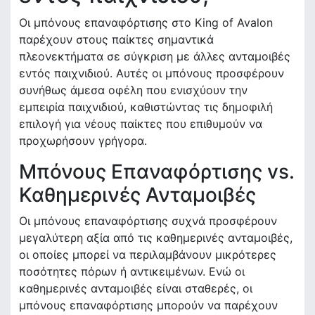
Οι μπόνους επαναφόρτισης στο King of Avalon
παρέχουν στους παίκτες σημαντικά
πλεονεκτήματα σε σύγκριση με άλλες ανταμοιβές
εντός παιχνιδιού. Αυτές οι μπόνους προσφέρουν
συνήθως άμεσα οφέλη που ενισχύουν την
εμπειρία παιχνιδιού, καθιστώντας τις δημοφιλή
επιλογή για νέους παίκτες που επιθυμούν να
προχωρήσουν γρήγορα.
Μπόνους Επαναφόρτισης vs.
Καθημερινές Ανταμοιβές
Οι μπόνους επαναφόρτισης συχνά προσφέρουν
μεγαλύτερη αξία από τις καθημερινές ανταμοιβές,
οι οποίες μπορεί να περιλαμβάνουν μικρότερες
ποσότητες πόρων ή αντικειμένων. Ενώ οι
καθημερινές ανταμοιβές είναι σταθερές, οι
μπόνους επαναφόρτισης μπορούν να παρέχουν