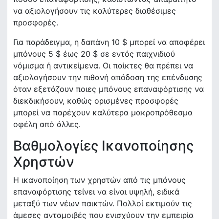
να αξιολογήσουν τις καλύτερες διαθέσιμες
προσφορές.
Για παράδειγμα, η δαπάνη 10 $ μπορεί να αποφέρει
μπόνους 5 $ έως 20 $ σε εντός παιχνιδιού
νόμισμα ή αντικείμενα. Οι παίκτες θα πρέπει να
αξιολογήσουν την πιθανή απόδοση της επένδυσης
όταν εξετάζουν ποιες μπόνους επαναφόρτισης να
διεκδικήσουν, καθώς ορισμένες προσφορές
μπορεί να παρέχουν καλύτερα μακροπρόθεσμα
οφέλη από άλλες.
Βαθμολογίες Ικανοποίησης
Χρηστών
Η ικανοποίηση των χρηστών από τις μπόνους
επαναφόρτισης τείνει να είναι υψηλή, ειδικά
μεταξύ των νέων παικτών. Πολλοί εκτιμούν τις
άμεσες ανταμοιβές που ενισχύουν την εμπειρία