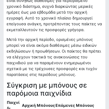
είναι συνήθως διαθέσιμες για περιορισμένο
χρονικό διάστημα, συχνά διαρκώντας μερικές
ημέρες έως μια εβδομάδα μετά την αρχική
εγγραφή. Αυτό το χρονικό πλαίσιο δημιουργεί
επείγουσα ανάγκη, προτρέποντας τους παίκτες να
εκμεταλλευτούν τις προσφορές γρήγορα.
Μετά την αρχική περίοδο, ορισμένες μπόνους
μπορεί να είναι ακόμα διαθέσιμες μέσω ειδικών
εκδηλώσεων ή προωθήσεων. Οι παίκτες θα πρέπει
να ελέγχουν τακτικά τις ανακοινώσεις του
παιχνιδιού για να παραμένουν ενημερωμένοι
σχετικά με τις τρέχουσες προσφορές και τυχόν
παρατάσεις στις περιόδους μπόνους.
Σύγκριση με μπόνους σε
παρόμοια παιχνίδια
Παιχνί
Αρχική Μπόνους
Επόμενες Μπόνους
δι