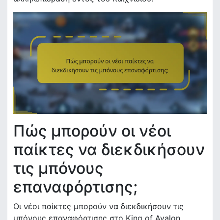
Πώς μπορούν οι νέοι
παίκτες να διεκδικήσουν
τις μπόνους
επαναφόρτισης;
Οι νέοι παίκτες μπορούν να διεκδικήσουν τις
μπόνους επαναφόρτισης στο King of Avalon