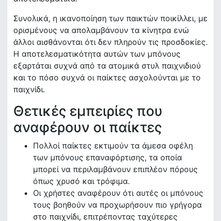
Συνολικά, η ικανοποίηση των παικτών ποικίλλει, με
ορισμένους να απολαμβάνουν τα κίνητρα ενώ
άλλοι αισθάνονται ότι δεν πληρούν τις προσδοκίες.
Η αποτελεσματικότητα αυτών των μπόνους
εξαρτάται συχνά από τα ατομικά στυλ παιχνιδιού
και το πόσο συχνά οι παίκτες ασχολούνται με το
παιχνίδι.
Θετικές εμπειρίες που
αναφέρουν οι παίκτες
Πολλοί παίκτες εκτιμούν τα άμεσα οφέλη
των μπόνους επαναφόρτισης, τα οποία
μπορεί να περιλαμβάνουν επιπλέον πόρους
όπως χρυσό και τρόφιμα.
Οι χρήστες αναφέρουν ότι αυτές οι μπόνους
τους βοηθούν να προχωρήσουν πιο γρήγορα
στο παιχνίδι, επιτρέποντας ταχύτερες