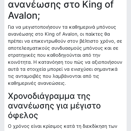
ανανέωσης στο King of
Avalon;
Για να μεγιστοποιήσουν τα καθημερινά μπόνους
ανανέωσης στο King of Avalon, οι παίκτες θα
πρέπει να επικεντρωθούν στον βέλτιστο χρόνο, σε
αποτελεσματικούς συνδυασμούς μπόνους και σε
στρατηγικές που καθοδηγούνται από την
κοινότητα. Η κατανόηση του πώς να αξιοποιήσουν
αυτά τα στοιχεία μπορεί να ενισχύσει σημαντικά
τις ανταμοιβές που λαμβάνονται από τις
καθημερινές ανανεώσεις.
Χρονοδιάγραμμα της
ανανέωσης για μέγιστο
όφελος
Ο χρόνος είναι κρίσιμος κατά τη διεκδίκηση των