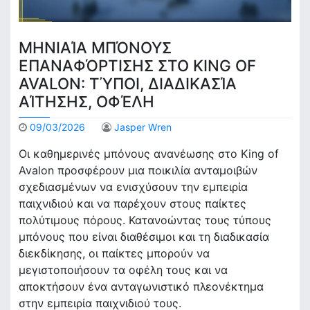
ΜΗΝΙΑΊΑ ΜΠΌΝΟΥΣ
ΕΠΑΝΑΦΌΡΤΙΣΗΣ ΣΤΟ KING OF
AVALON: ΤΎΠΟΙ, ΔΙΑΔΙΚΑΣΊΑ
ΑΊΤΗΣΗΣ, ΟΦΈΛΗ
09/03/2026
Jasper Wren
Οι καθημερινές μπόνους ανανέωσης στο King of
Avalon προσφέρουν μια ποικιλία ανταμοιβών
σχεδιασμένων να ενισχύσουν την εμπειρία
παιχνιδιού και να παρέχουν στους παίκτες
πολύτιμους πόρους. Κατανοώντας τους τύπους
μπόνους που είναι διαθέσιμοι και τη διαδικασία
διεκδίκησης, οι παίκτες μπορούν να
μεγιστοποιήσουν τα οφέλη τους και να
αποκτήσουν ένα ανταγωνιστικό πλεονέκτημα
στην εμπειρία παιχνιδιού τους.