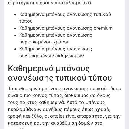
στρατηγικοποιήσουν αποτελεσματικά.
Καθημερινά μπόνους ανανέωσης τυπικού
τύπου
Καθημερινά μπόνους ανανέωσης premium
Καθημερινά μπόνους ανανέωσης
περιορισμένου χρόνου
Καθημερινά μπόνους ανανέωσης
συγκεκριμένων εκδηλώσεων
Καθημερινά μπόνους
ανανέωσης τυπικού τύπου
Τα καθημερινά μπόνους ανανέωσης τυπικού τύπου
είναι ο πιο κοινός τύπος, διαθέσιμος σε όλους
τους παίκτες καθημερινά. Αυτά τα μπόνους
περιλαμβάνουν συνήθως πόρους όπως χρυσό,
τροφή και ξύλο, οι οποίοι είναι απαραίτητοι για την
κατασκευή και την αναβάθμιση δομών στο