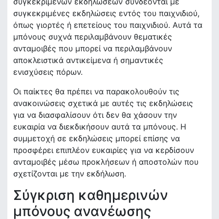
συγκεκριμένων εκδηλώσεων συνδέονται με
συγκεκριμένες εκδηλώσεις εντός του παιχνιδιού,
όπως γιορτές ή επετείους του παιχνιδιού. Αυτά τα
μπόνους συχνά περιλαμβάνουν θεματικές
ανταμοιβές που μπορεί να περιλαμβάνουν
αποκλειστικά αντικείμενα ή σημαντικές
ενισχύσεις πόρων.
Οι παίκτες θα πρέπει να παρακολουθούν τις
ανακοινώσεις σχετικά με αυτές τις εκδηλώσεις
για να διασφαλίσουν ότι δεν θα χάσουν την
ευκαιρία να διεκδικήσουν αυτά τα μπόνους. Η
συμμετοχή σε εκδηλώσεις μπορεί επίσης να
προσφέρει επιπλέον ευκαιρίες για να κερδίσουν
ανταμοιβές μέσω προκλήσεων ή αποστολών που
σχετίζονται με την εκδήλωση.
Σύγκριση καθημερινών
μπόνους ανανέωσης