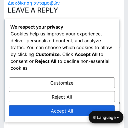
Διεκδίκηση ανταμοιβών
n
LEAVE A REPLY
a
Your email address will not be published.
Required
We respect your privacy
v
fields are marked
*
Cookies help us improve your experience,
i
deliver personalized content, and analyze
Comment
*
traffic. You can choose which cookies to allow
g
by clicking
Customize
. Click
Accept All
to
consent or
Reject All
to decline non-essential
a
cookies.
t
Customize
i
o
Reject All
n
Accept All
Name
*
🌐 Language ▾