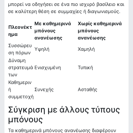
μπορεί να οδηγήσει σε ένα πιο ισχυρό βασίλειο και
σε καλύτερη θέση σε συμμαχίες ή διαγωνισμούς.
Με καθημερινά
Χωρίς καθημερινά
Πλεονέκτ
μπόνους
μπόνους
ημα
ανανέωσης
ανανέωσης
Συσσώρευ
Υψηλή
Χαμηλή
ση πόρων
Δύναμη
στρατευμά
Ενισχυμένη
Τυπική
των
Καθημεριν
ή
Συνεχής
Ασταθής
συμμετοχή
Σύγκριση με άλλους τύπους
μπόνους
Τα καθημερινά μπόνους ανανέωσης διαφέρουν