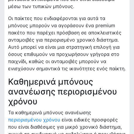
μέσω των τυπικών μπόνους.
Οι παίκτες που ενδιαφέρονται για αυτά τα
μπόνους μπορούν να αγοράσουν ένα premium
πακέτο που παρέχει πρόσβαση σε αποκλειστικές
ανταμοιβές για περιορισμένο χρονικό διάστημα.
Αυτό μπορεί να είναι μια στρατηγική επιλογή για
όσους επιθυμούν να προχωρήσουν γρήγορα στο
παιχνίδι, καθώς οι ανταμοιβές μπορούν να
ενισχύσουν σημαντικά τις ικανότητες ενός παίκτη.
Καθημερινά μπόνους
ανανέωσης περιορισμένου
χρόνου
Τα καθημερινά μπόνους ανανέωσης
περιορισμένου χρόνου
είναι ειδικές προσφορές
που είναι διαθέσιμες για μικρό χρονικό διάστημα,