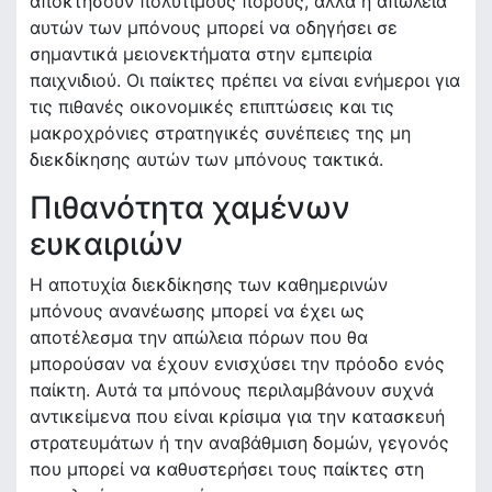
αποκτήσουν πολύτιμους πόρους, αλλά η απώλεια
αυτών των μπόνους μπορεί να οδηγήσει σε
σημαντικά μειονεκτήματα στην εμπειρία
παιχνιδιού. Οι παίκτες πρέπει να είναι ενήμεροι για
τις πιθανές οικονομικές επιπτώσεις και τις
μακροχρόνιες στρατηγικές συνέπειες της μη
διεκδίκησης αυτών των μπόνους τακτικά.
Πιθανότητα χαμένων
ευκαιριών
Η αποτυχία διεκδίκησης των καθημερινών
μπόνους ανανέωσης μπορεί να έχει ως
αποτέλεσμα την απώλεια πόρων που θα
μπορούσαν να έχουν ενισχύσει την πρόοδο ενός
παίκτη. Αυτά τα μπόνους περιλαμβάνουν συχνά
αντικείμενα που είναι κρίσιμα για την κατασκευή
στρατευμάτων ή την αναβάθμιση δομών, γεγονός
που μπορεί να καθυστερήσει τους παίκτες στη