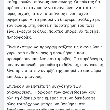
καθημερινών μπόνους ανανέωσης. Οι παίκτες θα
πρέπει να στοχεύουν να ανανεώνουν κατά τις
ώρες αιχμής, όταν τα μπόνους είναι συχνά
υψηλότερα. Αυτό μπορεί να διαφέρει ανάλογα με
τον διακομιστή, οπότε η παρατήρηση του πότε
είναι ενεργοί οι άλλοι παίκτες μπορεί να παρέχει
πληροφορίες.
Είναι σκόπιμο να προγραμματίζετε τις ανανεώσεις
γύρω από εκδηλώσεις ή προωθήσεις που
προσφέρουν επιπλέον ανταμοιβές. Για παράδειγμα,
εάν ανακοινωθεί μια ειδική εκδήλωση, η ανανέωση
λίγο πριν από την έναρξή της μπορεί να αποφέρει
επιπλέον μπόνους.
Επιπλέον, σκεφτείτε τη συχνότητα των
ανανεώσεων. Η διάδοση των ανανεώσεων καθ’
όλη τη διάρκεια της ημέρας αντί να διεκδικείτε
όλες ταυτόχρονα μπορεί να βοηθήσει στη
διατήρηση μιας σταθερής ροής πόρων και