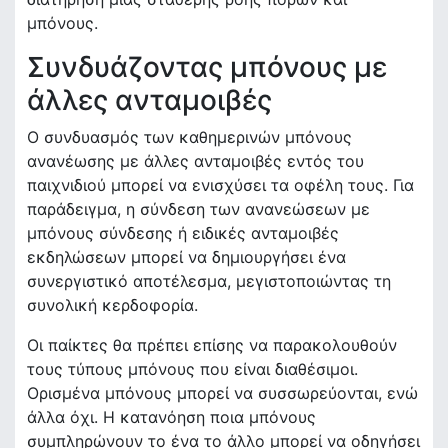
μπόνους.
Συνδυάζοντας μπόνους με
άλλες ανταμοιβές
Ο συνδυασμός των καθημερινών μπόνους
ανανέωσης με άλλες ανταμοιβές εντός του
παιχνιδιού μπορεί να ενισχύσει τα οφέλη τους. Για
παράδειγμα, η σύνδεση των ανανεώσεων με
μπόνους σύνδεσης ή ειδικές ανταμοιβές
εκδηλώσεων μπορεί να δημιουργήσει ένα
συνεργιστικό αποτέλεσμα, μεγιστοποιώντας τη
συνολική κερδοφορία.
Οι παίκτες θα πρέπει επίσης να παρακολουθούν
τους τύπους μπόνους που είναι διαθέσιμοι.
Ορισμένα μπόνους μπορεί να συσσωρεύονται, ενώ
άλλα όχι. Η κατανόηση ποια μπόνους
συμπληρώνουν το ένα το άλλο μπορεί να οδηγήσει