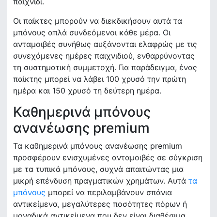
παιχνίδι.
Οι παίκτες μπορούν να διεκδικήσουν αυτά τα
μπόνους απλά συνδεόμενοι κάθε μέρα. Οι
ανταμοιβές συνήθως αυξάνονται ελαφρώς με τις
συνεχόμενες ημέρες παιχνιδιού, ενθαρρύνοντας
τη συστηματική συμμετοχή. Για παράδειγμα, ένας
παίκτης μπορεί να λάβει 100 χρυσό την πρώτη
ημέρα και 150 χρυσό τη δεύτερη ημέρα.
Καθημερινά μπόνους
ανανέωσης premium
Τα καθημερινά μπόνους ανανέωσης premium
προσφέρουν ενισχυμένες ανταμοιβές σε σύγκριση
με τα τυπικά μπόνους, συχνά απαιτώντας μια
μικρή επένδυση πραγματικών χρημάτων. Αυτά
τα
μπόνους
μπορεί να περιλαμβάνουν σπάνια
αντικείμενα, μεγαλύτερες ποσότητες πόρων ή
μοναδικά αντικείμενα που δεν είναι διαθέσιμα