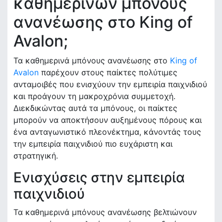
καθημερινών μπόνους
ανανέωσης στο King of
Avalon;
Τα καθημερινά μπόνους ανανέωσης στο
King of
Avalon
παρέχουν στους παίκτες πολύτιμες
ανταμοιβές που ενισχύουν την εμπειρία παιχνιδιού
και προάγουν τη μακροχρόνια συμμετοχή.
Διεκδικώντας αυτά τα μπόνους, οι παίκτες
μπορούν να αποκτήσουν αυξημένους πόρους και
ένα ανταγωνιστικό πλεονέκτημα, κάνοντάς τους
την εμπειρία παιχνιδιού πιο ευχάριστη και
στρατηγική.
Ενισχύσεις στην εμπειρία
παιχνιδιού
Τα καθημερινά μπόνους ανανέωσης βελτιώνουν