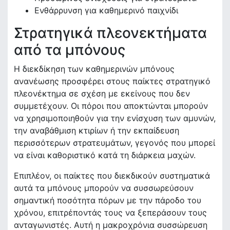
Ενθάρρυνση για καθημερινό παιχνίδι
Στρατηγικά πλεονεκτήματα
από τα μπόνους
Η διεκδίκηση των καθημερινών μπόνους
ανανέωσης προσφέρει στους παίκτες στρατηγικό
πλεονέκτημα σε σχέση με εκείνους που δεν
συμμετέχουν. Οι πόροι που αποκτώνται μπορούν
να χρησιμοποιηθούν για την ενίσχυση των αμυνών,
την αναβάθμιση κτιρίων ή την εκπαίδευση
περισσότερων στρατευμάτων, γεγονός που μπορεί
να είναι καθοριστικό κατά τη διάρκεια μαχών.
Επιπλέον, οι παίκτες που διεκδικούν συστηματικά
αυτά τα μπόνους μπορούν να συσσωρεύσουν
σημαντική ποσότητα πόρων με την πάροδο του
χρόνου, επιτρέποντάς τους να ξεπεράσουν τους
ανταγωνιστές. Αυτή η μακροχρόνια συσσώρευση