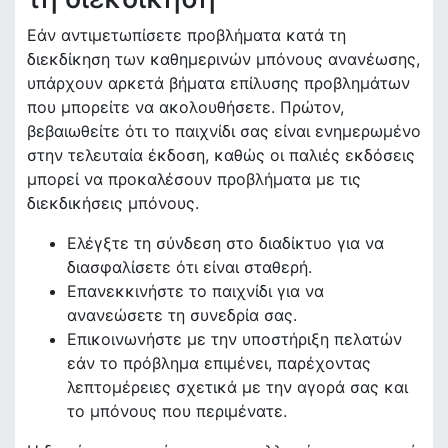
Εάν αντιμετωπίσετε προβλήματα κατά τη
διεκδίκηση των καθημερινών μπόνους ανανέωσης,
υπάρχουν αρκετά βήματα επίλυσης προβλημάτων
που μπορείτε να ακολουθήσετε. Πρώτον,
βεβαιωθείτε ότι το παιχνίδι σας είναι ενημερωμένο
στην τελευταία έκδοση, καθώς οι παλιές εκδόσεις
μπορεί να προκαλέσουν προβλήματα με τις
διεκδικήσεις μπόνους.
Ελέγξτε τη σύνδεση στο διαδίκτυο για να
διασφαλίσετε ότι είναι σταθερή.
Επανεκκινήστε το παιχνίδι για να
ανανεώσετε τη συνεδρία σας.
Επικοινωνήστε με την υποστήριξη πελατών
εάν το πρόβλημα επιμένει, παρέχοντας
λεπτομέρειες σχετικά με την αγορά σας και
το μπόνους που περιμένατε.