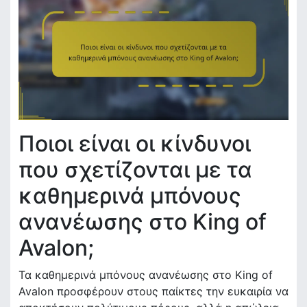
Ποιοι είναι οι κίνδυνοι
που σχετίζονται με τα
καθημερινά μπόνους
ανανέωσης στο King of
Avalon;
Τα καθημερινά μπόνους ανανέωσης στο King of
Avalon προσφέρουν στους παίκτες την ευκαιρία να