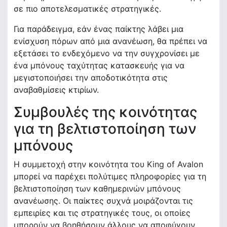
σε πιο αποτελεσματικές στρατηγικές.
Για παράδειγμα, εάν ένας παίκτης λάβει μια
ενίσχυση πόρων από μια ανανέωση, θα πρέπει να
εξετάσει το ενδεχόμενο να την συγχρονίσει με
ένα μπόνους ταχύτητας κατασκευής για να
μεγιστοποιήσει την αποδοτικότητα στις
αναβαθμίσεις κτιρίων.
Συμβουλές της κοινότητας
για τη βελτιστοποίηση των
μπόνους
Η συμμετοχή στην κοινότητα του King of Avalon
μπορεί να παρέχει πολύτιμες πληροφορίες για τη
βελτιστοποίηση των καθημερινών μπόνους
ανανέωσης. Οι παίκτες συχνά μοιράζονται τις
εμπειρίες και τις στρατηγικές τους, οι οποίες
μπορούν να βοηθήσουν άλλους να αποφύγουν