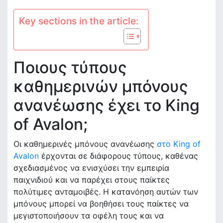
Key sections in the article:
Ποιους τύπους
καθημερινών μπόνους
ανανέωσης έχει το King
of Avalon;
Οι καθημερινές μπόνους ανανέωσης
στο King of
Avalon
έρχονται σε διάφορους τύπους, καθένας
σχεδιασμένος να ενισχύσει την εμπειρία
παιχνιδιού και να παρέχει στους παίκτες
πολύτιμες ανταμοιβές. Η κατανόηση αυτών των
μπόνους μπορεί να βοηθήσει τους παίκτες να
μεγιστοποιήσουν τα οφέλη τους και να