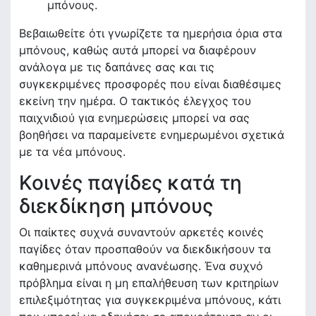
μπόνους.
Βεβαιωθείτε ότι γνωρίζετε τα ημερήσια όρια στα
μπόνους, καθώς αυτά μπορεί να διαφέρουν
ανάλογα με τις δαπάνες σας και τις
συγκεκριμένες προσφορές που είναι διαθέσιμες
εκείνη την ημέρα. Ο τακτικός έλεγχος του
παιχνιδιού για ενημερώσεις μπορεί να σας
βοηθήσει να παραμείνετε ενημερωμένοι σχετικά
με τα νέα μπόνους.
Κοινές παγίδες κατά τη
διεκδίκηση μπόνους
Οι παίκτες συχνά συναντούν αρκετές κοινές
παγίδες όταν προσπαθούν να διεκδικήσουν τα
καθημερινά μπόνους ανανέωσης. Ένα συχνό
πρόβλημα είναι η μη επαλήθευση των κριτηρίων
επιλεξιμότητας για συγκεκριμένα μπόνους, κάτι