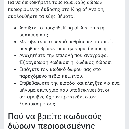
Για να διεκδικήσετε τους κωδικούς δώρων
περιορισμένης έκδοσης στο King of Avalon,
ακολουθήστε τα εξής βήματα:
Ανοίξτε το παιχνίδι King of Avalon στη
συσκευή σας.
Μεταβείτε στο μενού ρυθμίσεων, το οποίο
συνήθως βρίσκεται στην κύρια διεπαφή.
Αναζητήστε την επιλογή που αναγράφει
‘Εξαργύρωση Κωδικού’ ή ‘Κωδικός Δώρου’.
Εισάγετε τον κωδικό δώρου σας στο
παρεχόμενο πεδίο κειμένου.
Επιβεβαιώστε την είσοδο και ελέγξτε για ένα
μήνυμα επιτυχίας που υποδεικνύει ότι οι
ανταμοιβές έχουν προστεθεί στον
λογαριασμό σας.
Πού να βρείτε κωδικούς
δώρων περιορισμένης