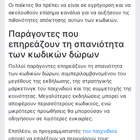
Οι παίκτες θα πρέπει να είναι σε εγρήγορση και να
ακολουθούν επίσημα κανάλια για να αυξήσουν τις
πιθανότητες απόκτησης αυτών των κωδικών.
Παράγοντες που
επηρεάζουν τη σπανιότητα
των κωδικών δώρων
Πολλοί παράγοντες επηρεάζουν τη σπανιότητα
των κωδικών δώρων, συμπεριλαμβανομένου του
μεγέθους της εκδήλωσης, της στρατηγικής
μάρκετινγκ του παιχνιδιού και της συμμετοχής της
κοινότητας. Μεγαλύτερες εκδηλώσεις μπορεί να
αποφέρουν περισσότερους κωδικούς, ενώ
μικρότερες προωθήσεις θα μπορούσαν να
οδηγήσουν σε λιγότερες ευκαιρίες.
Επιπλέον, οι προγραμματιστές
του παιχνιδιού
μπορεί να επιλέξουν να περιορίσουν τους