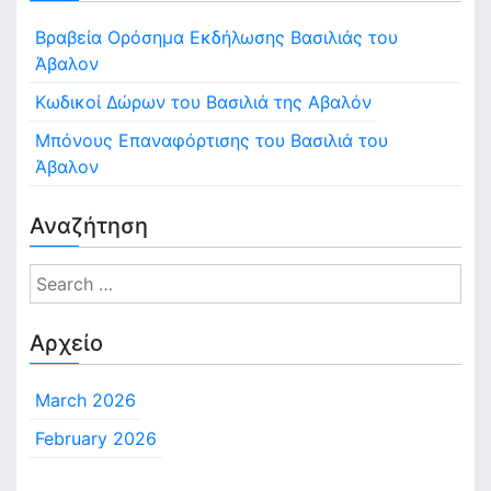
Βραβεία Ορόσημα Εκδήλωσης Βασιλιάς του
Άβαλον
Κωδικοί Δώρων του Βασιλιά της Αβαλόν
Μπόνους Επαναφόρτισης του Βασιλιά του
Άβαλον
Αναζήτηση
S
e
a
Αρχείο
r
c
March 2026
h
f
February 2026
o
r