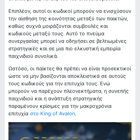
Επιπλέον, αυτοί οι κωδικοί μπορούν να ενισχύσουν
την αίσθηση της κοινότητας μεταξύ των παικτών,
καθώς συχνά μοιράζονται συμβουλές και
κωδικούς μεταξύ τους. Αυτό το πνεύμα
συνεργασίας μπορεί να οδηγήσει σε βελτιωμένες
στρατηγικές και σε μια πιο ελκυστική εμπειρία
παιχνιδιού συνολικά.
Ωστόσο, οι παίκτες θα πρέπει να είναι προσεκτικοί
ώστε να μην βασίζονται αποκλειστικά σε αυτούς
τους κωδικούς για την επιτυχία τους. Ενώ
μπορούν να παρέχουν πλεονεκτήματα, η συνεπής
παιχνιδιού και η ανάπτυξη στρατηγικής
παραμένουν κρίσιμες για την μακροχρόνια
επιτυχία
στο King of Avalon
.