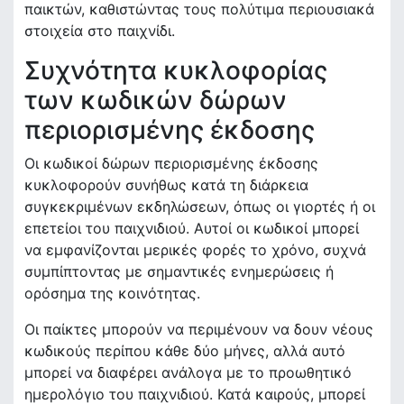
παικτών, καθιστώντας τους πολύτιμα περιουσιακά
στοιχεία στο παιχνίδι.
Συχνότητα κυκλοφορίας
των κωδικών δώρων
περιορισμένης έκδοσης
Οι κωδικοί δώρων περιορισμένης έκδοσης
κυκλοφορούν συνήθως κατά τη διάρκεια
συγκεκριμένων εκδηλώσεων, όπως οι γιορτές ή οι
επετείοι του παιχνιδιού. Αυτοί οι κωδικοί μπορεί
να εμφανίζονται μερικές φορές το χρόνο, συχνά
συμπίπτοντας με σημαντικές ενημερώσεις ή
ορόσημα της κοινότητας.
Οι παίκτες μπορούν να περιμένουν να δουν νέους
κωδικούς περίπου κάθε δύο μήνες, αλλά αυτό
μπορεί να διαφέρει ανάλογα με το προωθητικό
ημερολόγιο του παιχνιδιού. Κατά καιρούς, μπορεί