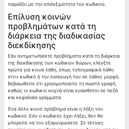
ταιριάζει με την επιλεξιμότητα του κωδικού.
Επίλυση κοινών
προβλημάτων κατά τη
διάρκεια της διαδικασίας
διεκδίκησης
Εάν αντιμετωπίσετε προβλήματα κατά τη διάρκεια
της διεκδίκησης των κωδικών δώρων, ελέγξτε
πρώτα για κοινά λάθη, όπως τυπογραφικά λάθη
στον κωδικό ή την εισαγωγή του σε λάθος μορφή.
Βεβαιωθείτε ότι χρησιμοποιείτε τη σωστή γραφή,
καθώς οι κωδικοί συχνά είναι ευαίσθητοι σε πεζά
και κεφαλαία γράμματα.
Ένα άλλο κοινό πρόβλημα είναι η λήξη του
κωδικού. Εάν ο κωδικός έχει λήξει, δεν θα
μπορείτε να τον εξαργυρώσετε. Σε τέτοιες