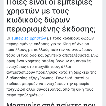
Ποιες είναι οι εμπειρίες
χρηστών με τους
κωδικούς δώρων
περιορισμένης έκδοσης;
Οι
εμπειρίες χρηστών
με τους κωδικούς δώρων
περιορισμένης έκδοσης για το King of Avalon
ποικίλλουν, με πολλούς παίκτες να αναφέρουν
τόσο θετικά όσο και αρνητικά αποτελέσματα. Ενώ
ορισμένοι χρήστες απολαμβάνουν σημαντικές
ενισχύσεις στο παιχνίδι τους, άλλοι
αντιμετωπίζουν προκλήσεις κατά τη διάρκεια της
διαδικασίας εξαργύρωσης. Συνολικά, αυτοί οι
κωδικοί μπορούν να ενισχύσουν την εμπειρία
παιχνιδιού αλλά συνοδεύονται από τη δική τους
σειρά προβλημάτων.
Μαρτυρίες από παίκτες που