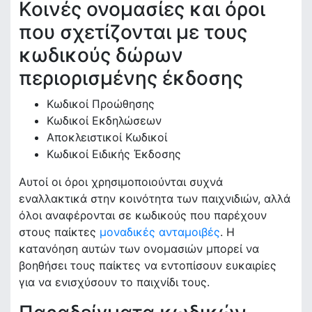
Κοινές ονομασίες και όροι
που σχετίζονται με τους
κωδικούς δώρων
περιορισμένης έκδοσης
Κωδικοί Προώθησης
Κωδικοί Εκδηλώσεων
Αποκλειστικοί Κωδικοί
Κωδικοί Ειδικής Έκδοσης
Αυτοί οι όροι χρησιμοποιούνται συχνά
εναλλακτικά στην κοινότητα των παιχνιδιών, αλλά
όλοι αναφέρονται σε κωδικούς που παρέχουν
στους παίκτες
μοναδικές ανταμοιβές
. Η
κατανόηση αυτών των ονομασιών μπορεί να
βοηθήσει τους παίκτες να εντοπίσουν ευκαιρίες
για να ενισχύσουν το παιχνίδι τους.