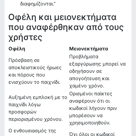
διαφημίζονται.”
Οφέλη και μειονεκτήματα
που αναφέρθηκαν από τους
χρήστες
Οφέλη
Μειονεκτήματα
Προβλήματα
Πρόσβαση σε
εξαργύρωσης μπορεί να
αποκλειστικούς ήρωες
οδηγήσουν σε
και πόρους που
απογοήτευση και
ενισχύουν το παιχνίδι.
χαμένο χρόνο.
Ορισμένοι παίκτες
Αυξημένη εμπλοκή με το
αναφέρουν ότι οι
παιχνίδι λόγω
κωδικοί λήγουν πριν
προσφορών
μπορέσουν να
περιορισμένου χρόνου.
χρησιμοποιηθούν.
Ο ενθουσιασμός της
Όχι όλοι οι κωδικοί