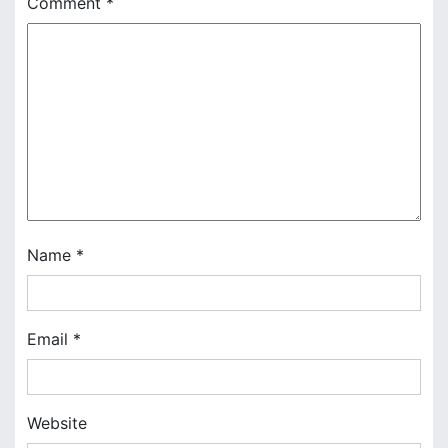
Comment
*
i
g
a
t
i
o
n
Name
*
Email
*
Website